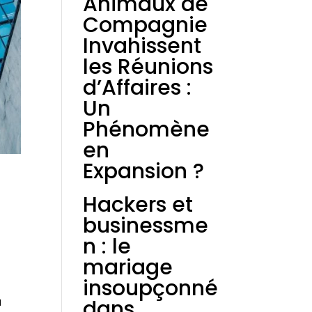
Animaux de
Compagnie
Invahissent
les Réunions
d’Affaires :
Un
Phénomène
en
Expansion ?
Hackers et
businessme
n : le
mariage
insoupçonné
a
dans