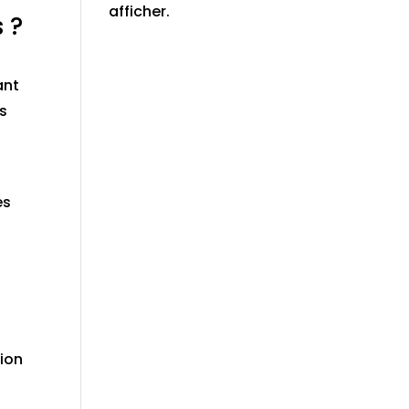
afficher.
 ?
ant
s
es
sion