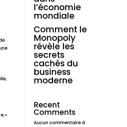
l’économie
mondiale
Comment le
Monopoly
 de
révèle les
 une
secrets
cachés du
business
moderne
lle,
Recent
Comments
re »
Aucun commentaire à